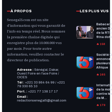
À PROPOS
LES PLUS VUS
Senegal5.com est un site
Babacar 
d'information qui vous garantit de
ancien Di
l'info en temps réel. Nous sommes
de la RTS :
la première chaîne digitale qui
fitna doto
enregistre plus de 10.000.000 vus
🔥 158
par mois. Pour toute autre
information, veuillez contacter le
Société G
annonce 
directeur de publication.
plusieurs f
Afrique
Adresse :
Sénégal, Dakar,
Ouest Foire en face Foire /
🔥 165
CICES
Tél :
+221 33 864 64 99 / +221
Internatio
78 330 65 10
de la mobi
Port. :
+221 77 138 17 17
contre les
Email :
de M...
redactionsenegal5@gmail.com
🔥 179