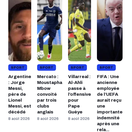
SPORT
SPORT
SPORT
SPORT
Argentine
Mercato :
Villarreal :
FIFA : Une
: Jorge
Moustapha
Al-Ahli
ancienne
Messi,
Mbow
passe à
employée
père de
convoité
l’offensive
de l’UEFA
Lionel
par trois
pour
aurait reçu
Messi, est
clubs
Pape
une
décédé
anglais
Guèye
importante
indemnité
8 août 2026
8 août 2026
8 août 2026
après une
rela...