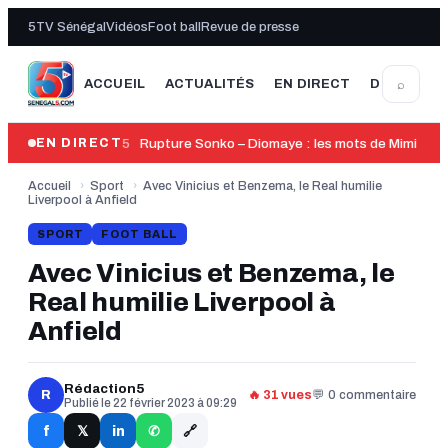
5TV Sénégal
Vidéos
Foot ball
Revue de presse
⌕
ACCUEIL
ACTUALITÉS
EN DIRECT
DERNIÈRE
14:05
Rupture Sonko – Diomaye : les mots de Mimi Tou
EN DIRECT
Accueil
›
Sport
›
Avec Vinicius et Benzema, le Real humilie
Liverpool à Anfield
SPORT
FOOT BALL
Avec Vinicius et Benzema, le
Real humilie Liverpool à
Anfield
Rédaction5
R
🔥 31 vues
💬 0 commentaire
Publié le 22 février 2023 à 09:29
🔗
f
in
𝕏
✆