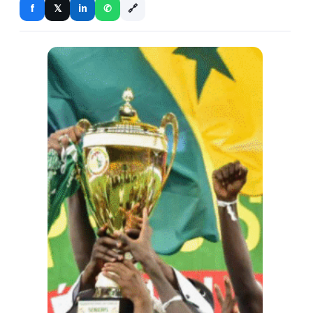
🔗
f
in
𝕏
✆