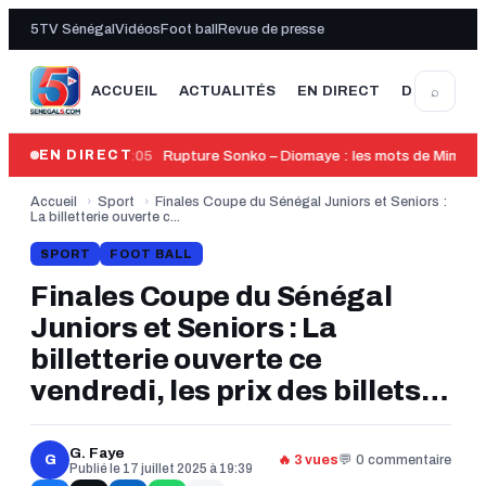
5TV Sénégal
Vidéos
Foot ball
Revue de presse
⌕
ACCUEIL
ACTUALITÉS
EN DIRECT
DERNIÈRE
14:05
Rupture Sonko – Diomaye : les mots de Mimi To
EN DIRECT
Accueil
›
Sport
›
Finales Coupe du Sénégal Juniors et Seniors :
La billetterie ouverte c...
SPORT
FOOT BALL
Finales Coupe du Sénégal
Juniors et Seniors : La
billetterie ouverte ce
vendredi, les prix des billets
et les points de ventes
dévoilés !
G. Faye
G
🔥 3 vues
💬 0 commentaire
Publié le 17 juillet 2025 à 19:39