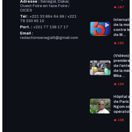
Adresse :
Sénégal, Dakar,
Ouest Foire en face Foire /
🔥 167
CICES
Tél :
+221 33 864 64 99 / +221
Internatio
78 330 65 10
de la mobi
Port. :
+221 77 138 17 17
contre les
Email :
de M...
redactionsenegal5@gmail.com
🔥 182
(Vidéos)-
premières
de l’ente
de la mèr
Mba...
🔥 129
Hôpital a
de Paris :
Ngom sort
opératoire
🔥 108