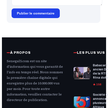
Publier le commentaire
À PROPOS
LES PLUS VUS
Senegal5.com est un site
Babacar 
d'information qui vous garantit de
ancien Di
l'info en temps réel. Nous sommes
de la RTS :
la première chaîne digitale qui
fitna doto
enregistre plus de 10.000.000 vus
🔥 158
par mois. Pour toute autre
information, veuillez contacter le
Société G
annonce 
directeur de publication.
plusieurs f
Afrique