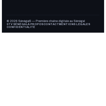
© 2026 Sénégal5 — Première chaîne digitale au Sénégal
5TV SÉNÉGAL
À PROPOS
CONTACT
MENTIONS LÉGALES
CONFIDENTIALITÉ