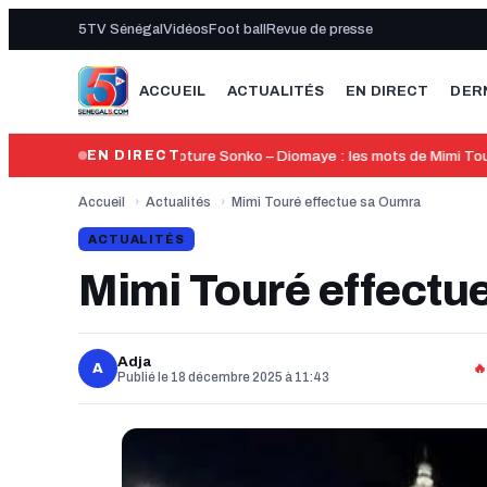
5TV Sénégal
Vidéos
Foot ball
Revue de presse
ACCUEIL
ACTUALITÉS
EN DIRECT
DER
14:05
Rupture Sonko – Diomaye : les mots de Mimi Tour
EN DIRECT
Accueil
›
Actualités
›
Mimi Touré effectue sa Oumra
ACTUALITÉS
Mimi Touré effectu
Adja
A
🔥
Publié le 18 décembre 2025 à 11:43