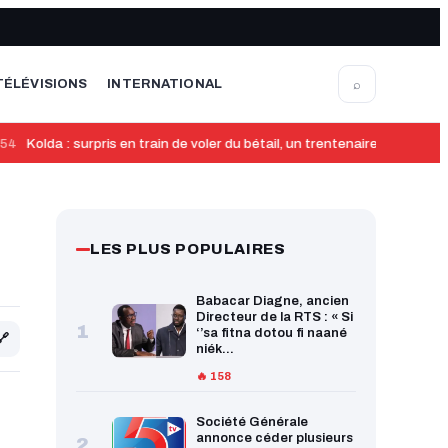
⌕
TÉLÉVISIONS
INTERNATIONAL
4
Kolda : surpris en train de voler du bétail, un trentenaire lynché et 
LES PLUS POPULAIRES
Babacar Diagne, ancien
Directeur de la RTS : « Si
1
‘’sa fitna dotou fi naané
🔗
niék...
🔥 158
Société Générale
annonce céder plusieurs
2