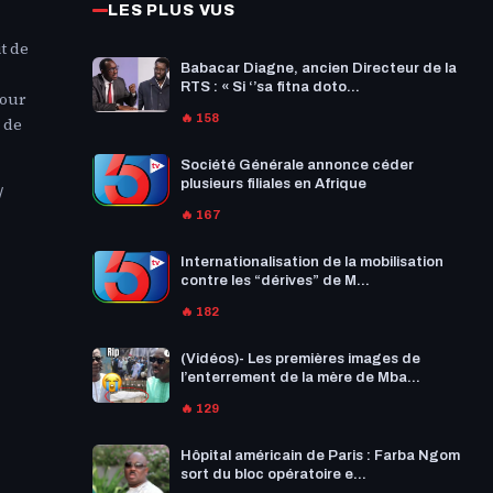
LES PLUS VUS
t de
Babacar Diagne, ancien Directeur de la
RTS : « Si ‘’sa fitna doto...
Pour
🔥 158
 de
Société Générale annonce céder
plusieurs filiales en Afrique
/
🔥 167
Internationalisation de la mobilisation
contre les “dérives” de M...
🔥 182
(Vidéos)- Les premières images de
l’enterrement de la mère de Mba...
🔥 129
Hôpital américain de Paris : Farba Ngom
sort du bloc opératoire e...