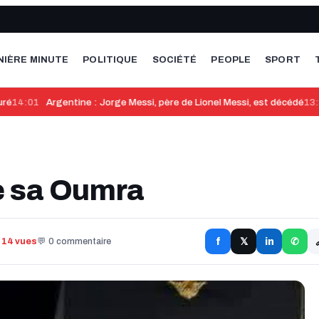
NIÈRE MINUTE
POLITIQUE
SOCIÉTÉ
PEOPLE
SPORT
é
14:01
Argentine : Jorge Messi, père de Lionel Messi, est décédé
13:5
e sa Oumra
f
in
 14 vues
💬 0 commentaire
𝕏
✆