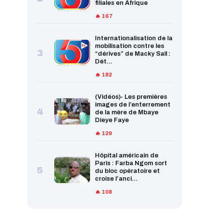
filiales en Afrique
🔥 167
Internationalisation de la
mobilisation contre les
3
“dérives” de Macky Sall :
Dét...
🔥 182
(Vidéos)- Les premières
images de l’enterrement
4
de la mère de Mbaye
Dieye Faye
🔥 129
Hôpital américain de
Paris : Farba Ngom sort
5
du bloc opératoire et
croise l’anci...
🔥 108