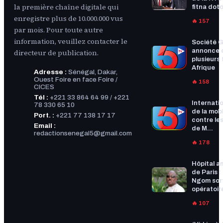
la première chaîne digitale qui
fitna doto
enregistre plus de 10.000.000 vus
🔥 157
par mois. Pour toute autre
information, veuillez contacter le
Société G
annonce 
directeur de publication.
plusieurs f
Afrique
Adresse :
Sénégal, Dakar,
Ouest Foire en face Foire /
🔥 158
CICES
Tél :
+221 33 864 64 99 / +221
Internatio
78 330 65 10
de la mobi
Port. :
+221 77 138 17 17
contre les
Email :
de M...
redactionsenegal5@gmail.com
🔥 178
Hôpital a
de Paris :
Ngom sort
opératoire
🔥 107