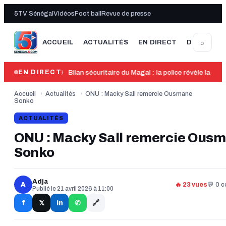
5TV Sénégal
Vidéos
Foot ball
Revue de presse
⌕
ACCUEIL
ACTUALITÉS
EN DIRECT
DERNIÈRE
13:49
Bilan sécuritaire du Magal : la police révèle la dro
EN DIRECT
Accueil
›
Actualités
›
ONU : Macky Sall remercie Ousmane
Sonko
ACTUALITÉS
ONU : Macky Sall remercie Ous
Sonko
Adja
A
🔥 23 vues
💬 0 
Publié le 21 avril 2026 à 11:00
🔗
f
in
𝕏
✆