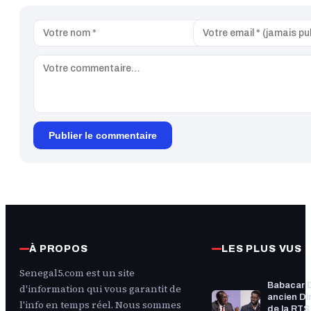
Publier le commentaire
À PROPOS
LES PLUS VUS
Senegal5.com est un site
Babacar 
d'information qui vous garantit de
ancien Di
l'info en temps réel. Nous sommes
de la RTS :