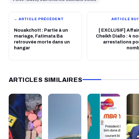
← ARTICLE PRÉCÉDENT
ARTICLE SU
Nouakchott : Partie à un
[ EXCLUSIF] Affai
mariage, Fatimata Ba
Cheikh Diallo : 4 n
retrouvée morte dans un
arrestations por
hangar
nomb
ARTICLES SIMILAIRES