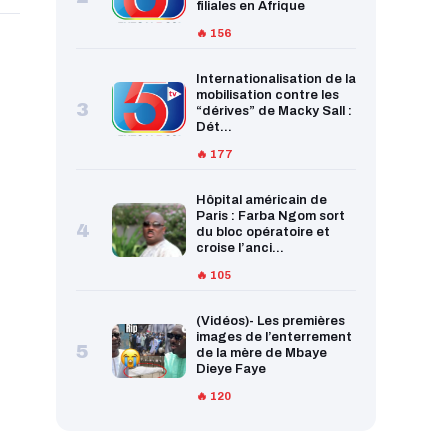
filiales en Afrique
🔥 156
Internationalisation de la
mobilisation contre les
3
“dérives” de Macky Sall :
Dét...
🔥 177
Hôpital américain de
Paris : Farba Ngom sort
4
du bloc opératoire et
croise l’anci...
🔥 105
(Vidéos)- Les premières
images de l’enterrement
5
de la mère de Mbaye
Dieye Faye
🔥 120