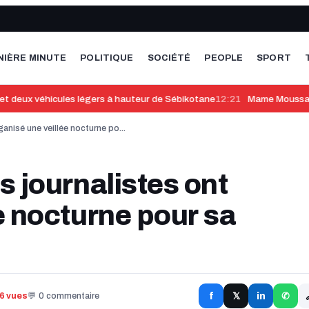
NIÈRE MINUTE
POLITIQUE
SOCIÉTÉ
PEOPLE
SPORT
deux véhicules légers à hauteur de Sébikotane
12:21
Mame Moussa Cissé
anisé une veillée nocturne po...
s journalistes ont
e nocturne pour sa
f
in
46 vues
💬 0 commentaire
𝕏
✆