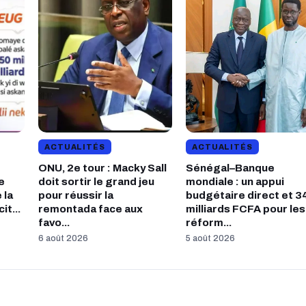
ACTUALITÉS
ACTUALITÉS
ONU, 2e tour : Macky Sall
Sénégal–Banque
e
doit sortir le grand jeu
mondiale : un appui
 la
pour réussir la
budgétaire direct et 3
it...
remontada face aux
milliards FCFA pour les
favo...
réform...
6 août 2026
5 août 2026