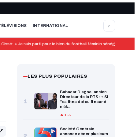
⌕
TÉLÉVISIONS
INTERNATIONAL
: « Je suis parti pour le bien du football féminin sénégalais qui a b
LES PLUS POPULAIRES
Babacar Diagne, ancien
Directeur de la RTS : « Si
1
‘’sa fitna dotou fi naané
niék...
🔥 155
Société Générale
🔗
annonce céder plusieurs
2