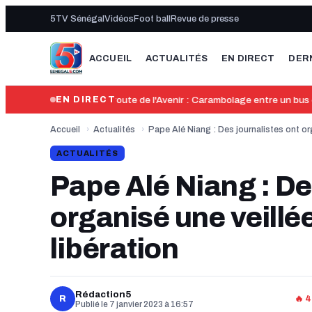
5TV Sénégal
Vidéos
Foot ball
Revue de presse
ACCUEIL
ACTUALITÉS
EN DIRECT
DER
12:32
Autoroute de l'Avenir : Carambolage entre un bus et 
EN DIRECT
Accueil
›
Actualités
›
Pape Alé Niang : Des journalistes ont org
ACTUALITÉS
Pape Alé Niang : De
organisé une veillé
libération
Rédaction5
R
🔥 
Publié le 7 janvier 2023 à 16:57