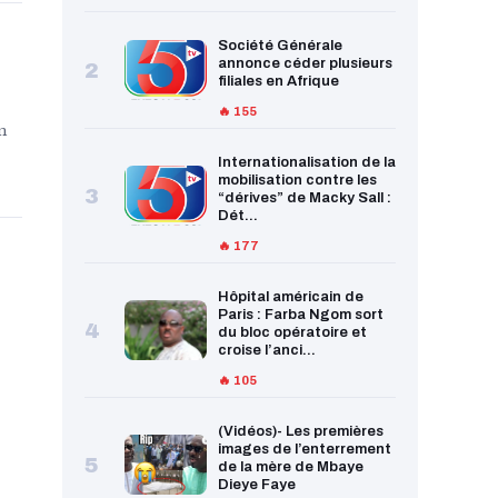
Société Générale
annonce céder plusieurs
2
filiales en Afrique
🔥 155
n
Internationalisation de la
mobilisation contre les
3
“dérives” de Macky Sall :
Dét...
🔥 177
Hôpital américain de
Paris : Farba Ngom sort
4
du bloc opératoire et
croise l’anci...
🔥 105
(Vidéos)- Les premières
images de l’enterrement
5
de la mère de Mbaye
Dieye Faye