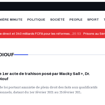
NIÈRE MINUTE
POLITIQUE
SOCIÉTÉ
PEOPLE
SPORT
direct et 340 milliards FCFA pour les réformes…
20:53
Prisons au Séné
DIOUF
Le 1er acte de trahison posé par Macky Sall », Dr.
iouf
 loi portant amnistie de plein droit des faits aux qualificatifs
onnels, datant du 1er février 2021 au 25 février 202...