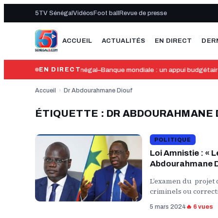
5TV Sénégal
Vidéos
Foot ball
Revue de presse
ACCUEIL
ACTUALITÉS
EN DIRECT
DER
21:06
Sénégal–Banque mondiale : un appui budgétaire 
EN DIRECT
Accueil
›
Dr Abdourahmane Diouf
ÉTIQUETTE : DR ABDOURAHMANE 
POLITIQUE
Loi Amnistie : « 
Abdourahmane D
L’examen du projet de
criminels ou correcti
5 mars 2024
🔥 6 vues