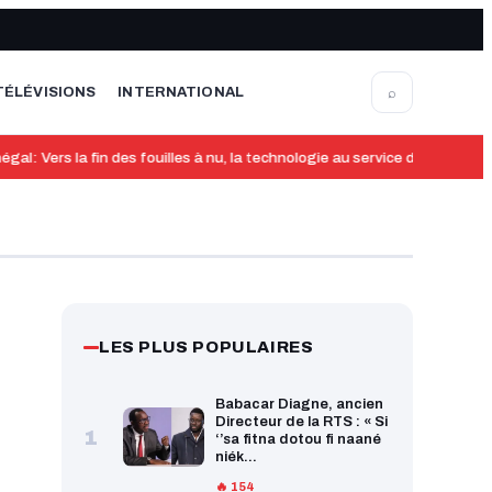
⌕
TÉLÉVISIONS
INTERNATIONAL
gal: Vers la fin des fouilles à nu, la technologie au service de la dignit
LES PLUS POPULAIRES
Babacar Diagne, ancien
Directeur de la RTS : « Si
1
‘’sa fitna dotou fi naané
niék...
🔥 154