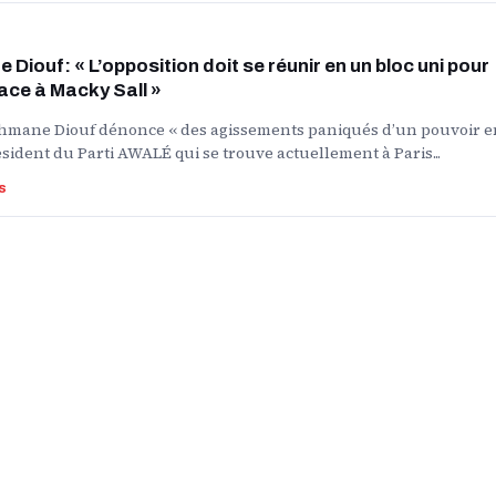
iouf: « L’opposition doit se réunir en un bloc uni pour
face à Macky Sall »
hmane Diouf dénonce « des agissements paniqués d’un pouvoir e
ésident du Parti AWALÉ qui se trouve actuellement à Paris...
s