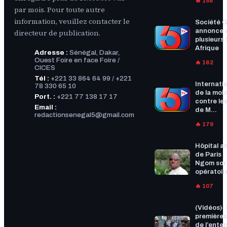
🔥 158
par mois. Pour toute autre
information, veuillez contacter le
Société G
annonce 
directeur de publication.
plusieurs f
Afrique
Adresse :
Sénégal, Dakar,
Ouest Foire en face Foire /
🔥 162
CICES
Tél :
+221 33 864 64 99 / +221
Internatio
78 330 65 10
de la mobi
Port. :
+221 77 138 17 17
contre les
Email :
de M...
redactionsenegal5@gmail.com
🔥 179
Hôpital a
de Paris :
Ngom sort
opératoire
🔥 107
(Vidéos)-
premières
de l’ente