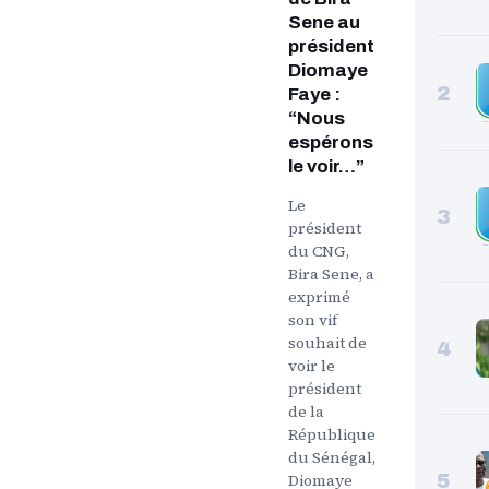
Sene au
président
Diomaye
2
Faye :
“Nous
espérons
le voir…”
Le
3
président
du CNG,
Bira Sene, a
exprimé
son vif
souhait de
4
voir le
président
de la
République
du Sénégal,
5
Diomaye