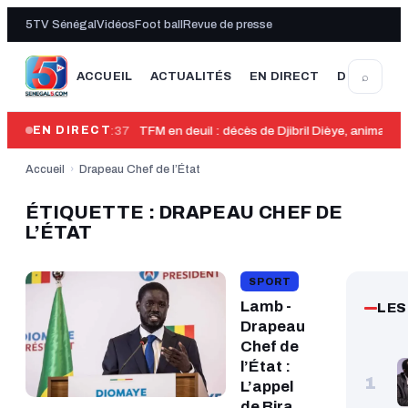
5TV Sénégal
Vidéos
Foot ball
Revue de presse
⌕
ACCUEIL
ACTUALITÉS
EN DIRECT
DERNIÈRE
00:37
TFM en deuil : décès de Djibril Dièye, animate
EN DIRECT
Accueil
›
Drapeau Chef de l’État
ÉTIQUETTE : DRAPEAU CHEF DE
L’ÉTAT
SPORT
Lamb -
LES
Drapeau
Chef de
l’État :
1
L’appel
de Bira