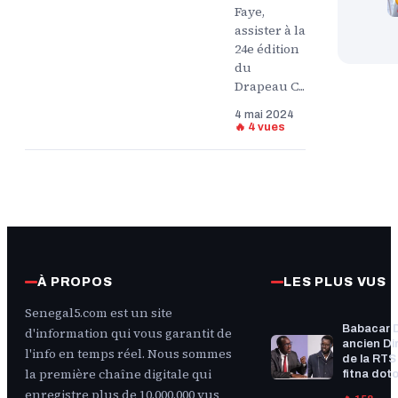
Faye,
assister à la
24e édition
du
Drapeau C...
4 mai 2024
🔥 4 vues
À PROPOS
LES PLUS VUS
Senegal5.com est un site
Babacar 
d'information qui vous garantit de
ancien Di
l'info en temps réel. Nous sommes
de la RTS :
la première chaîne digitale qui
fitna doto
enregistre plus de 10.000.000 vus