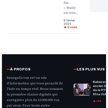
fils :
« Wally
est très...
6 février
2024
🔥 2 vues
À PROPOS
LES PLUS VUS
Senegal5.com est un site
Babacar 
d'information qui vous garantit de
ancien Di
l'info en temps réel. Nous sommes
de la RTS :
la première chaîne digitale qui
fitna doto
enregistre plus de 10.000.000 vus
🔥 154
par mois. Pour toute autre