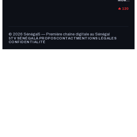
Mba...
🔥 120
© 2026 Sénégal5 — Première chaîne digitale au Sénégal
5TV SÉNÉGAL
À PROPOS
CONTACT
MENTIONS LÉGALES
CONFIDENTIALITÉ