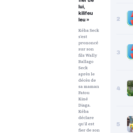
fier de
lui,
kilifeu
2
leu »
Kéba Seck
s’est
prononcé
sur son
3
fils Wally
Ballago
Seck
après le
décès de
sa maman
4
Fatou
Kiné
Diaga.
Kéba
déclare
qu’il est
5
fier de son