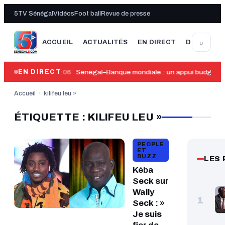
5TV Sénégal
Vidéos
Foot ball
Revue de presse
⌕
ACCUEIL
ACTUALITÉS
EN DIRECT
DERNIÈRE
21:06
Sénégal–Banque mondiale : un appui budgétaire
EN DIRECT
Accueil
›
kilifeu leu »
ÉTIQUETTE : KILIFEU LEU »
PEOPLE
ET
BUZZ
LES 
Kéba
Seck sur
Wally
1
Seck : »
Je suis