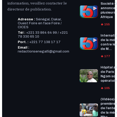
information, veuillez contacter le
Société G
annonce 
directeur de publication.
plusieurs f
Afrique
Adresse :
Sénégal, Dakar,
Ouest Foire en face Foire /
🔥 155
CICES
Tél :
+221 33 864 64 99 / +221
Internatio
78 330 65 10
de la mobi
Port. :
+221 77 138 17 17
contre les
Email :
de M...
redactionsenegal5@gmail.com
🔥 177
Hôpital a
de Paris :
Ngom sort
opératoire
🔥 105
(Vidéos)-
premières
de l’ente
de la mèr