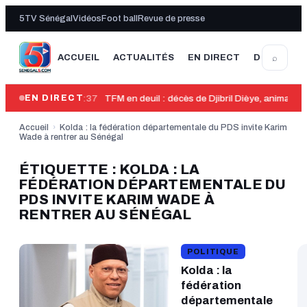
5TV Sénégal
Vidéos
Foot ball
Revue de presse
⌕
ACCUEIL
ACTUALITÉS
EN DIRECT
DERNIÈRE
00:37
TFM en deuil : décès de Djibril Dièye, animate
EN DIRECT
Accueil
›
Kolda : la fédération départementale du PDS invite Karim
Wade à rentrer au Sénégal
ÉTIQUETTE : KOLDA : LA
FÉDÉRATION DÉPARTEMENTALE DU
PDS INVITE KARIM WADE À
RENTRER AU SÉNÉGAL
POLITIQUE
Kolda : la
fédération
départementale