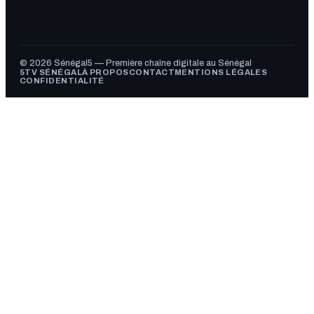
© 2026 Sénégal5 — Première chaîne digitale au Sénégal
5TV SÉNÉGAL
À PROPOS
CONTACT
MENTIONS LÉGALES
CONFIDENTIALITÉ