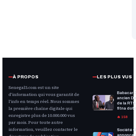
À PROPOS
LES PLUS VUS
Senegal5.com est un site
Babacar 
d'information qui vous garantit de
ancien Di
l'info en temps réel. Nous sommes
de la RTS :
la première chaîne digitale qui
fitna doto
enregistre plus de 10.000.000 vus
🔥 158
par mois. Pour toute autre
information, veuillez contacter le
Société G
annonce 