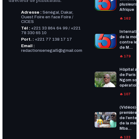
directeur de publication.
plusieurs f
Afrique
Adresse :
Sénégal, Dakar,
Ouest Foire en face Foire /
🔥 162
CICES
Tél :
+221 33 864 64 99 / +221
Internatio
78 330 65 10
de la mobi
Port. :
+221 77 138 17 17
contre les
Email :
de M...
redactionsenegal5@gmail.com
🔥 179
Hôpital a
de Paris :
Ngom sort
opératoire
🔥 107
(Vidéos)-
premières
de l’ente
de la mèr
Mba...
🔥 123