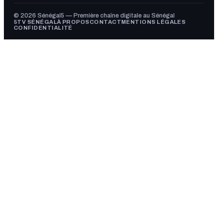
© 2026 Sénégal5 — Première chaîne digitale au Sénégal
5TV SÉNÉGAL
À PROPOS
CONTACT
MENTIONS LÉGALES
CONFIDENTIALITÉ