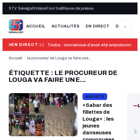
5TV Sénégal
Vidéos
Foot ball
Revue de presse
⌕
ACCUEIL
ACTUALITÉS
EN DIRECT
DERNIÈRE
10:51
Touba : convaincue d’avoir été empoisonnée, A
EN DIRECT
Accueil
›
le procureur de Louga va faire une...
ÉTIQUETTE : LE PROCUREUR DE
LOUGA VA FAIRE UNE...
SOCIÉTÉ
«Sabar des
fillettes de
Louga» : les
jeunes
1
danseuses
convoquées,