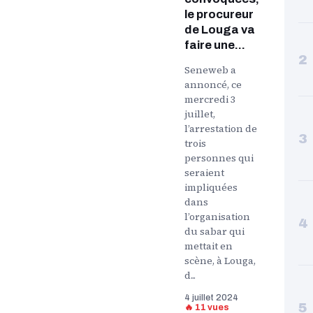
le procureur
de Louga va
faire une...
2
Seneweb a
annoncé, ce
mercredi 3
juillet,
l’arrestation de
3
trois
personnes qui
seraient
impliquées
dans
l’organisation
4
du sabar qui
mettait en
scène, à Louga,
d...
4 juillet 2024
5
🔥 11 vues