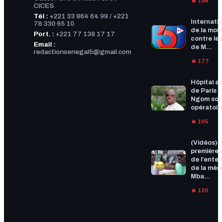
🔥 156
CICES
Tél :
+221 33 864 64 99 / +221
Internatio
78 330 65 10
de la mobi
Port. :
+221 77 138 17 17
contre les
Email :
de M...
redactionsenegal5@gmail.com
🔥 177
Hôpital a
de Paris :
Ngom sort
opératoire
🔥 105
(Vidéos)-
premières
de l’ente
de la mèr
Mba...
🔥 120