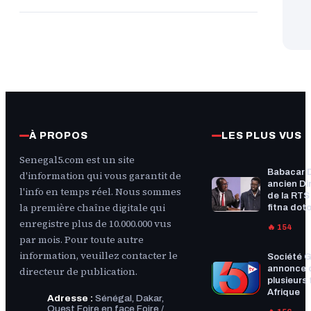
À PROPOS
LES PLUS VUS
Senegal5.com est un site
Babacar 
d'information qui vous garantit de
ancien Di
l'info en temps réel. Nous sommes
de la RTS :
la première chaîne digitale qui
fitna doto
enregistre plus de 10.000.000 vus
🔥 154
par mois. Pour toute autre
information, veuillez contacter le
Société G
annonce 
directeur de publication.
plusieurs f
Afrique
Adresse :
Sénégal, Dakar,
Ouest Foire en face Foire /