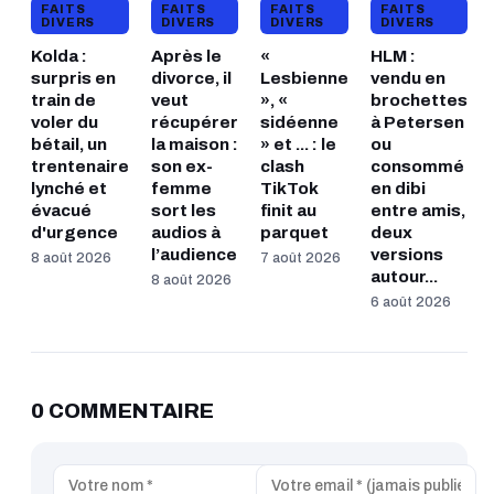
FAITS
FAITS
FAITS
FAITS
DIVERS
DIVERS
DIVERS
DIVERS
Kolda :
Après le
«
HLM :
surpris en
divorce, il
Lesbienne
vendu en
train de
veut
», «
brochettes
voler du
récupérer
sidéenne
à Petersen
bétail, un
la maison :
» et ... : le
ou
trentenaire
son ex-
clash
consommé
lynché et
femme
TikTok
en dibi
évacué
sort les
finit au
entre amis,
d'urgence
audios à
parquet
deux
l’audience
versions
8 août 2026
7 août 2026
autour...
8 août 2026
6 août 2026
0 COMMENTAIRE