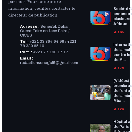
par mois. Pour toute autre
information, veuillez contacter le
Société G
annonce 
directeur de publication.
plusieurs f
Afrique
Adresse :
Sénégal, Dakar,
Ouest Foire en face Foire /
🔥 165
CICES
Tél :
+221 33 864 64 99 / +221
Internatio
78 330 65 10
de la mobi
Port. :
+221 77 138 17 17
contre les
Email :
de M...
redactionsenegal5@gmail.com
🔥 179
(Vidéos)-
premières
de l’ente
de la mèr
Mba...
🔥 126
Hôpital a
de Paris :
Ngom sort