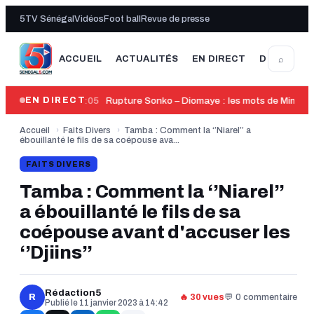
5TV Sénégal
Vidéos
Foot ball
Revue de presse
⌕
ACCUEIL
ACTUALITÉS
EN DIRECT
DERNIÈRE
14:05
Rupture Sonko – Diomaye : les mots de Mimi To
EN DIRECT
Accueil
›
Faits Divers
›
Tamba : Comment la ‘’Niarel’’ a
ébouillanté le fils de sa coépouse ava...
FAITS DIVERS
Tamba : Comment la ‘’Niarel’’
a ébouillanté le fils de sa
coépouse avant d'accuser les
‘’Djiins’’
Rédaction5
R
🔥 30 vues
💬 0 commentaire
Publié le 11 janvier 2023 à 14:42