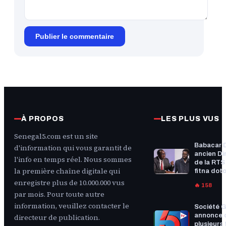
Publier le commentaire
À PROPOS
LES PLUS VUS
Senegal5.com est un site
Babacar 
d'information qui vous garantit de
ancien Di
l'info en temps réel. Nous sommes
de la RTS :
la première chaîne digitale qui
fitna doto
enregistre plus de 10.000.000 vus
🔥 158
par mois. Pour toute autre
information, veuillez contacter le
Société G
annonce 
directeur de publication.
plusieurs f