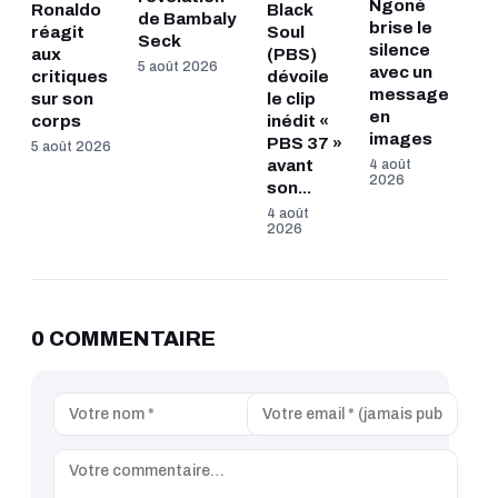
Ngoné
Ronaldo
Black
de Bambaly
brise le
réagit
Soul
Seck
silence
aux
(PBS)
5 août 2026
avec un
critiques
dévoile
message
sur son
le clip
en
corps
inédit «
images
PBS 37 »
5 août 2026
avant
4 août
2026
son...
4 août
2026
0 COMMENTAIRE