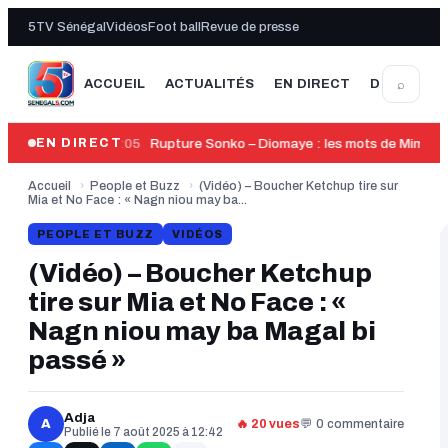
5TV Sénégal
Vidéos
Foot ball
Revue de presse
⌕
ACCUEIL
ACTUALITÉS
EN DIRECT
DERNIÈRE
14:05
Rupture Sonko – Diomaye : les mots de Mimi To
EN DIRECT
Accueil
›
People et Buzz
›
(Vidéo) – Boucher Ketchup tire sur
Mia et No Face : « Nagn niou may ba...
PEOPLE ET BUZZ
VIDÉOS
(Vidéo) – Boucher Ketchup
tire sur Mia et No Face : «
Nagn niou may ba Magal bi
passé »
Adja
A
🔥 20 vues
💬 0 commentaire
Publié le 7 août 2025 à 12:42