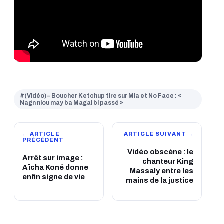
#(Vidéo) – Boucher Ketchup tire sur Mia et No Face : «
Nagn niou may ba Magal bi passé »
← ARTICLE
ARTICLE SUIVANT →
PRÉCÉDENT
Vidéo obscène : le
Arrêt sur image :
chanteur King
Aïcha Koné donne
Massaly entre les
enfin signe de vie
mains de la justice