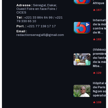
Afrique
Adresse :
Sénégal, Dakar,
Ouest Foire en face Foire /
🔥 167
CICES
Tél :
+221 33 864 64 99 / +221
Internatio
78 330 65 10
de la mobi
Port. :
+221 77 138 17 17
contre les
Email :
de M...
redactionsenegal5@gmail.com
🔥 182
(Vidéos)-
premières
de l’ente
de la mèr
Mba...
🔥 129
Hôpital a
de Paris :
Ngom sort
opératoire
🔥 108