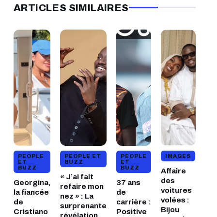
ARTICLES SIMILAIRES
PEOPLE
PEOPLE ET
PEOPLE
IMAGES
ET
BUZZ
ET
BUZZ
BUZZ
Affaire
« J’ai fait
des
Georgina,
37 ans
refaire mon
voitures
la fiancée
de
nez » : La
volées :
de
carrière :
surprenante
Bijou
Cristiano
Positive
révélation