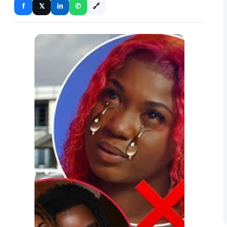
🔗
f
in
𝕏
✆