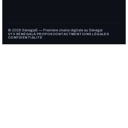
© 2026 Sénégal5 — Première chaîne digitale au Sénégal
5TV SÉNÉGAL
À PROPOS
CONTACT
MENTIONS LÉGALES
CONFIDENTIALITÉ