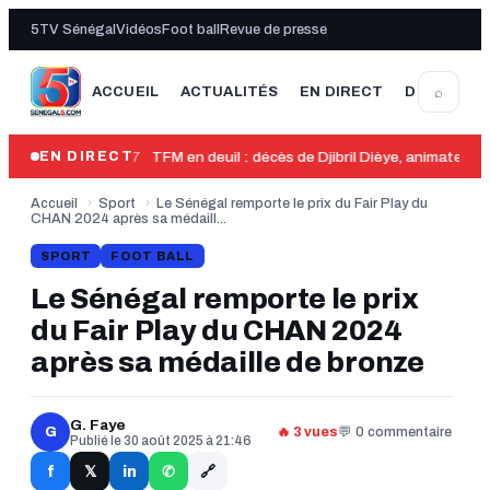
5TV Sénégal
Vidéos
Foot ball
Revue de presse
⌕
ACCUEIL
ACTUALITÉS
EN DIRECT
DERNIÈRE
00:37
TFM en deuil : décès de Djibril Dièye, animateur 
EN DIRECT
Accueil
›
Sport
›
Le Sénégal remporte le prix du Fair Play du
CHAN 2024 après sa médaill...
SPORT
FOOT BALL
Le Sénégal remporte le prix
du Fair Play du CHAN 2024
après sa médaille de bronze
G. Faye
G
🔥 3 vues
💬 0 commentaire
Publié le 30 août 2025 à 21:46
🔗
f
in
𝕏
✆