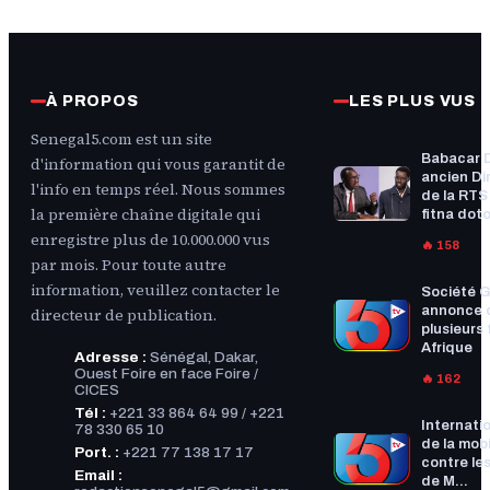
À PROPOS
LES PLUS VUS
Senegal5.com est un site
Babacar 
d'information qui vous garantit de
ancien Di
l'info en temps réel. Nous sommes
de la RTS :
la première chaîne digitale qui
fitna doto
enregistre plus de 10.000.000 vus
🔥 158
par mois. Pour toute autre
information, veuillez contacter le
Société G
annonce 
directeur de publication.
plusieurs f
Afrique
Adresse :
Sénégal, Dakar,
Ouest Foire en face Foire /
🔥 162
CICES
Tél :
+221 33 864 64 99 / +221
Internatio
78 330 65 10
de la mobi
Port. :
+221 77 138 17 17
contre les
Email :
de M...