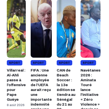
SPORT
SPORT
SPORT
SPORT
Villarreal :
FIFA : Une
CAN de
Navétanes
Al-Ahli
ancienne
Beach
2026 :
passe à
employée
Soccer :
Aminata
l’offensive
de l’UEFA
la 13e
Touré
pour
aurait reçu
édition se
lance
Pape
une
tiendra au
l'initiative
Guèye
importante
Sénégal
« Zéro
indemnité
du 21 au
Violence »
8 août 2026