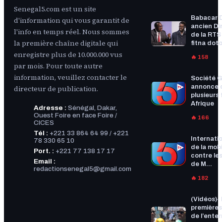
Senegal5.com est un site
Babacar 
d'information qui vous garantit de
ancien Di
l'info en temps réel. Nous sommes
de la RTS :
la première chaîne digitale qui
fitna doto
enregistre plus de 10.000.000 vus
🔥 158
par mois. Pour toute autre
information, veuillez contacter le
Société G
annonce 
directeur de publication.
plusieurs f
Afrique
Adresse :
Sénégal, Dakar,
Ouest Foire en face Foire /
🔥 166
CICES
Tél :
+221 33 864 64 99 / +221
Internatio
78 330 65 10
de la mobi
Port. :
+221 77 138 17 17
contre les
Email :
de M...
redactionsenegal5@gmail.com
🔥 182
(Vidéos)-
premières
de l’ente