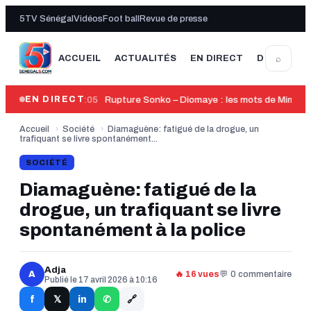
5TV Sénégal
Vidéos
Foot ball
Revue de presse
⌕
ACCUEIL
ACTUALITÉS
EN DIRECT
DERNIÈRE
14:05
Rupture Sonko – Diomaye : les mots de Mimi To
EN DIRECT
Accueil
›
Société
›
Diamaguène: fatigué de la drogue, un
trafiquant se livre spontanément...
SOCIÉTÉ
Diamaguène: fatigué de la
drogue, un trafiquant se livre
spontanément à la police
Adja
A
🔥 16 vues
💬 0 commentaire
Publié le 17 avril 2026 à 10:16
🔗
f
in
𝕏
✆