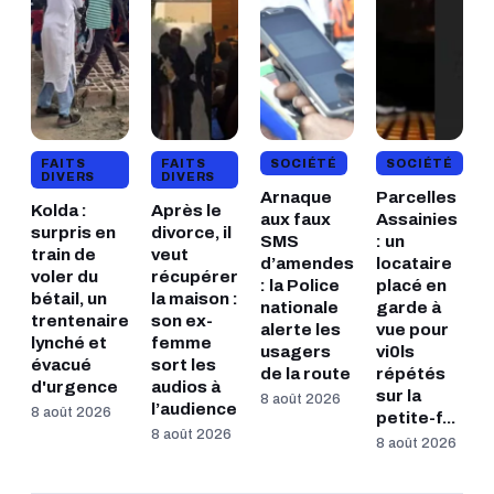
FAITS
FAITS
SOCIÉTÉ
SOCIÉTÉ
DIVERS
DIVERS
Arnaque
Parcelles
Kolda :
Après le
aux faux
Assainies
surpris en
divorce, il
SMS
: un
train de
veut
d’amendes
locataire
voler du
récupérer
: la Police
placé en
bétail, un
la maison :
nationale
garde à
trentenaire
son ex-
alerte les
vue pour
lynché et
femme
usagers
vi0ls
évacué
sort les
de la route
répétés
d'urgence
audios à
sur la
8 août 2026
l’audience
8 août 2026
petite-f...
8 août 2026
8 août 2026