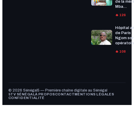
de la mèr
Mba...
🔥 126
Hôpital a
de Paris :
Ngom sort
opératoire
🔥 108
© 2026 Sénégal5 — Première chaîne digitale au Sénégal
5TV SÉNÉGAL
À PROPOS
CONTACT
MENTIONS LÉGALES
CONFIDENTIALITÉ