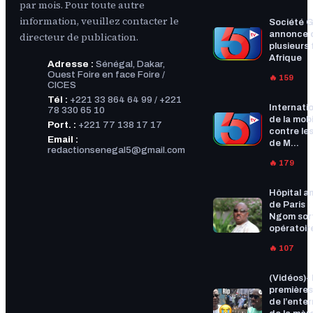
par mois. Pour toute autre
information, veuillez contacter le
Société G
annonce 
directeur de publication.
plusieurs f
Afrique
Adresse :
Sénégal, Dakar,
Ouest Foire en face Foire /
🔥 159
CICES
Tél :
+221 33 864 64 99 / +221
Internatio
78 330 65 10
de la mobi
Port. :
+221 77 138 17 17
contre les
Email :
de M...
redactionsenegal5@gmail.com
🔥 179
Hôpital a
de Paris :
Ngom sort
opératoire
🔥 107
(Vidéos)-
premières
de l’ente