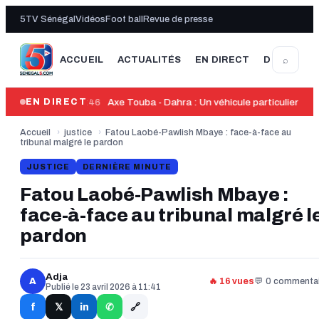
5TV Sénégal
Vidéos
Foot ball
Revue de presse
⌕
ACCUEIL
ACTUALITÉS
EN DIRECT
DERNIÈRE
13:46
Axe Touba - Dahra : Un véhicule particulier heu
EN DIRECT
Accueil
›
justice
›
Fatou Laobé-Pawlish Mbaye : face-à-face au
tribunal malgré le pardon
JUSTICE
DERNIÈRE MINUTE
Fatou Laobé-Pawlish Mbaye :
face-à-face au tribunal malgré l
pardon
Adja
A
🔥 16 vues
💬 0 commentai
Publié le 23 avril 2026 à 11:41
🔗
f
in
𝕏
✆