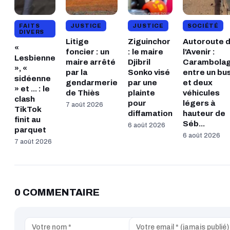
FAITS
JUSTICE
JUSTICE
SOCIÉTÉ
DIVERS
Litige
Ziguinchor
Autoroute 
«
foncier : un
: le maire
l'Avenir :
Lesbienne
maire arrêté
Djibril
Carambola
», «
par la
Sonko visé
entre un bu
sidéenne
gendarmerie
par une
et deux
» et ... : le
de Thiès
plainte
véhicules
clash
pour
légers à
7 août 2026
TikTok
diffamation
hauteur de
finit au
Séb...
6 août 2026
parquet
6 août 2026
7 août 2026
0 COMMENTAIRE