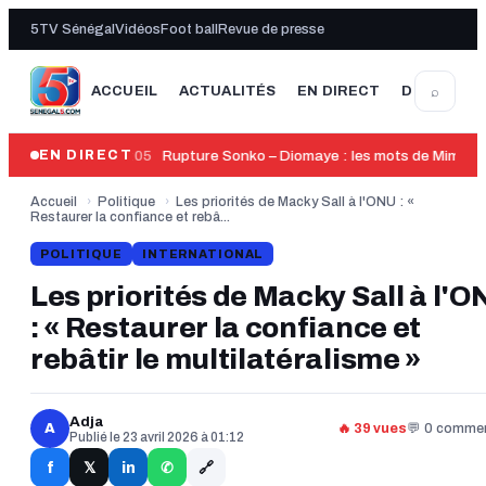
5TV Sénégal
Vidéos
Foot ball
Revue de presse
⌕
ACCUEIL
ACTUALITÉS
EN DIRECT
DERNIÈRE
14:05
Rupture Sonko – Diomaye : les mots de Mimi To
EN DIRECT
Accueil
›
Politique
›
Les priorités de Macky Sall à l'ONU : «
Restaurer la confiance et rebâ...
POLITIQUE
INTERNATIONAL
Les priorités de Macky Sall à l'O
: « Restaurer la confiance et
rebâtir le multilatéralisme »
Adja
A
🔥 39 vues
💬 0 commen
Publié le 23 avril 2026 à 01:12
🔗
f
in
𝕏
✆