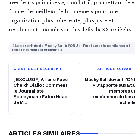
avec leurs principes », conclut-il, promettant de «
donner le meilleur de lui-même » pour une
organisation plus cohérente, plus juste et
résolument tournée vers les défis du XXIe siècle.
#Les priorités de Macky Sall à l'ONU : « Restaurer la confiance et
rebâtir le multilatéralisme »
← ARTICLE PRÉCÉDENT
ARTICLE SUIVANT
[ EXCLUSIF] Affaire Pape
Macky Sall devant l'ONU
Cheikh Diallo : Comment
« J'apporte aux Éta
le Journaliste
membres u
Souleymane Fatou Ndao
expérience du bas 
de M...
l'échelle
ARTICLES SIMILAIRES