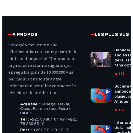
À PROPOS
LES PLUS VUS
Senegal5.com est un site
Babacar 
d'information qui vous garantit de
ancien Di
l'info en temps réel. Nous sommes
de la RTS :
la première chaîne digitale qui
fitna doto
enregistre plus de 10.000.000 vus
🔥 158
par mois. Pour toute autre
information, veuillez contacter le
Société G
annonce 
directeur de publication.
plusieurs f
Afrique
Adresse :
Sénégal, Dakar,
Ouest Foire en face Foire /
🔥 167
CICES
Tél :
+221 33 864 64 99 / +221
Internatio
78 330 65 10
de la mobi
Port. :
+221 77 138 17 17
contre les