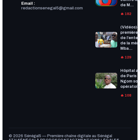
Email :
de M...
redactionsenegal5@gmail.com
🔥 182
(Vidéos)-
premières
de l’ente
de la mèr
Mba...
🔥 129
Hôpital a
de Paris :
Ngom sort
opératoire
🔥 108
© 2026 Sénégal5 — Première chaîne digitale au Sénégal
5TV SÉNÉGAL
À PROPOS
CONTACT
MENTIONS LÉGALES