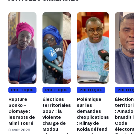
POLITIQUE
POLITIQUE
POLITIQUE
POLITI
Rupture
Élections
Polémique
Élection
Sonko –
territoriales
sur les
territor
Diomaye :
2027 : la
demandes
: Amado
les mots de
violente
d’explications
brandit 
Mimi Touré
charge de
: Kiiray de
Code
Modou
Kolda défend
électora
8 août 2026