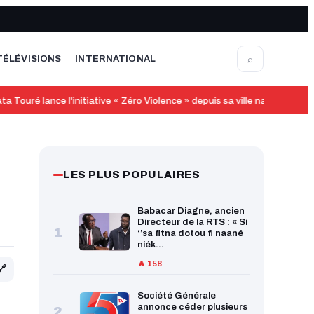
⌕
TÉLÉVISIONS
INTERNATIONAL
ouré lance l'initiative « Zéro Violence » depuis sa ville natale
11:50
«
LES PLUS POPULAIRES
Babacar Diagne, ancien
Directeur de la RTS : « Si
1
‘’sa fitna dotou fi naané
niék...
🔥 158
🔗
Société Générale
annonce céder plusieurs
2