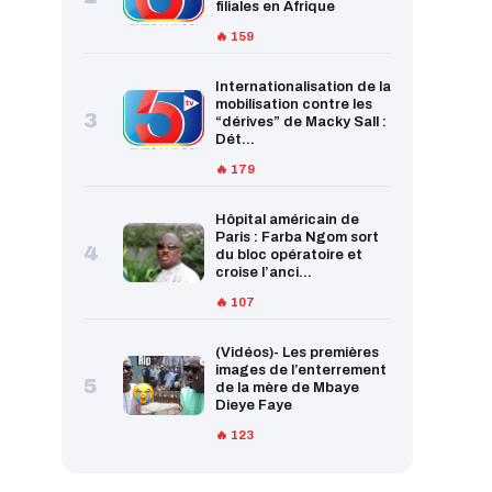
filiales en Afrique
🔥 159
Internationalisation de la
mobilisation contre les
3
“dérives” de Macky Sall :
Dét...
🔥 179
Hôpital américain de
Paris : Farba Ngom sort
4
du bloc opératoire et
croise l’anci...
🔥 107
(Vidéos)- Les premières
images de l’enterrement
5
de la mère de Mbaye
Dieye Faye
🔥 123