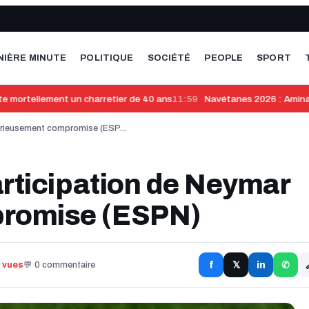
NIÈRE MINUTE
POLITIQUE
SOCIÉTÉ
PEOPLE
SPORT
e mortellement un charretier de 40 ans
11:59
Navétanes 2026 : Aminata T
sérieusement compromise (ESP...
articipation de Neymar
promise (ESPN)
f
in
1 vues
💬 0 commentaire
𝕏
✆