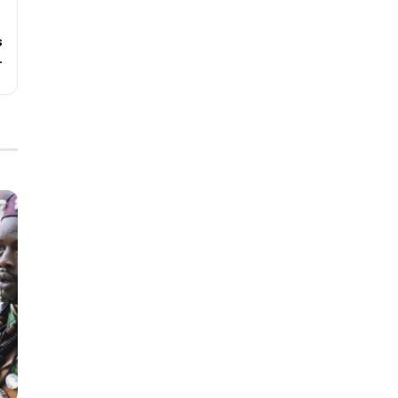
→
s
.