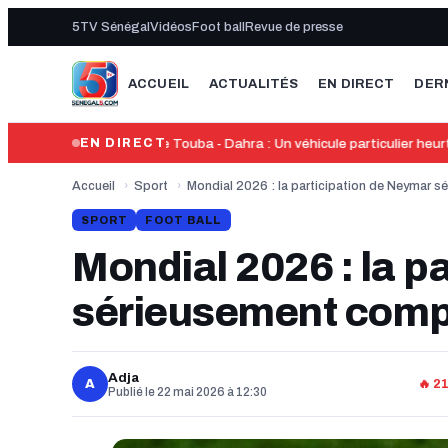
5TV Sénégal
Vidéos
Foot ball
Revue de presse
ACCUEIL
ACTUALITÉS
EN DIRECT
DER
13:46
Axe Touba - Dahra : Un véhicule particulier heurt
EN DIRECT
Accueil
›
Sport
›
Mondial 2026 : la participation de Neymar 
SPORT
FOOT BALL
Mondial 2026 : la p
sérieusement com
Adja
A
🔥 2
Publié le 22 mai 2026 à 12:30