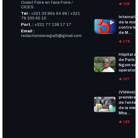
Ouest Foire en face Foire /
🔥 159
CICES
Tél :
+221 33 864 64 99 / +221
Internatio
78 330 65 10
de la mobi
Port. :
+221 77 138 17 17
contre les
Email :
de M...
redactionsenegal5@gmail.com
🔥 178
Hôpital a
de Paris :
Ngom sort
opératoire
🔥 107
(Vidéos)-
premières
de l’ente
de la mèr
Mba...
🔥 122