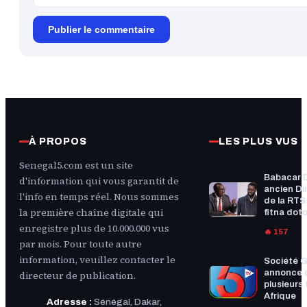
Publier le commentaire
À PROPOS
LES PLUS VUS
Senegal5.com est un site
Babacar 
d'information qui vous garantit de
ancien Di
l'info en temps réel. Nous sommes
de la RTS :
la première chaîne digitale qui
fitna doto
enregistre plus de 10.000.000 vus
🔥 157
par mois. Pour toute autre
information, veuillez contacter le
Société G
annonce 
directeur de publication.
plusieurs f
Afrique
Adresse :
Sénégal, Dakar,