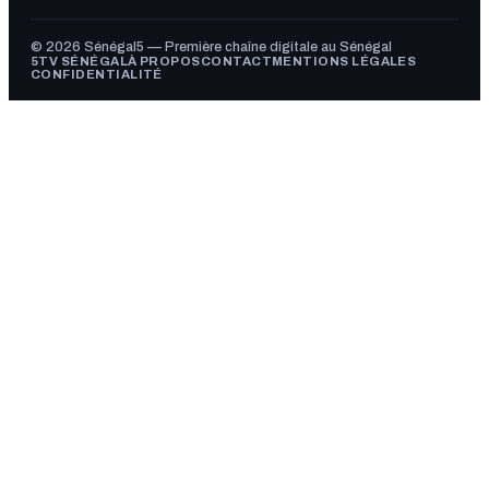
© 2026 Sénégal5 — Première chaîne digitale au Sénégal
5TV SÉNÉGAL
À PROPOS
CONTACT
MENTIONS LÉGALES
CONFIDENTIALITÉ