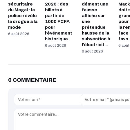
sécuritaire
2026 : des
dément une
Macky
du Magal : la
billets à
fausse
doit 
police révèle
partir de
affiche sur
gran
la drogue à la
1000 FCFA
une
pour 
mode
pour
prétendue
la r
l’événement
hausse de la
face
6 août 2026
historique
subvention à
favo..
l’électricit...
6 août 2026
6 aoû
6 août 2026
0 COMMENTAIRE