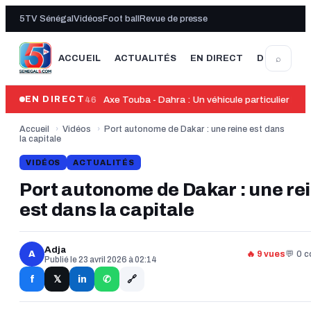
5TV Sénégal
Vidéos
Foot ball
Revue de presse
⌕
ACCUEIL
ACTUALITÉS
EN DIRECT
DERNIÈRE
13:46
Axe Touba - Dahra : Un véhicule particulier heu
EN DIRECT
Accueil
›
Vidéos
›
Port autonome de Dakar : une reine est dans
la capitale
VIDÉOS
ACTUALITÉS
Port autonome de Dakar : une re
est dans la capitale
Adja
A
🔥 9 vues
💬 0 
Publié le 23 avril 2026 à 02:14
🔗
f
in
𝕏
✆