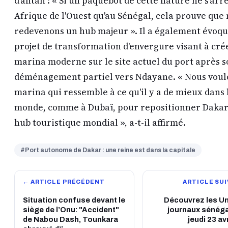
d'antan : « Si un paquebot de cette nature ne s'arr
Afrique de l'Ouest qu'au Sénégal, cela prouve que
redevenons un hub majeur ». Il a également évoq
projet de transformation d'envergure visant à cré
marina moderne sur le site actuel du port après s
déménagement partiel vers Ndayane. « Nous voul
marina qui ressemble à ce qu'il y a de mieux dans 
monde, comme à Dubaï, pour repositionner Dak
hub touristique mondial », a-t-il affirmé.
#Port autonome de Dakar : une reine est dans la capitale
← ARTICLE PRÉCÉDENT
ARTICLE SU
Situation confuse devant le
Découvrez les U
siège de l’Onu: "Accident"
journaux sénéga
de Nabou Dash, Tounkara
jeudi 23 av