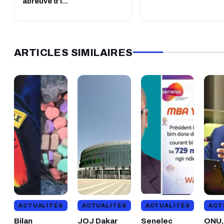
abreuvé d’i...
ARTICLES SIMILAIRES
ACTUALITÉS
ACTUALITÉS
ACTUALITÉS
ACT
Bilan
JOJ Dakar
Senelec
ONU, 