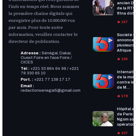
ancien Di
l'info en temps réel. Nous sommes
de la RTS :
la première chaîne digitale qui
fitna doto
enregistre plus de 10.000.000 vus
🔥 157
par mois. Pour toute autre
information, veuillez contacter le
Société G
annonce 
directeur de publication.
plusieurs f
Afrique
Adresse :
Sénégal, Dakar,
Ouest Foire en face Foire /
🔥 159
CICES
Tél :
+221 33 864 64 99 / +221
Internatio
78 330 65 10
de la mobi
Port. :
+221 77 138 17 17
contre les
Email :
de M...
redactionsenegal5@gmail.com
🔥 178
Hôpital a
de Paris :
Ngom sort
opératoire
🔥 107