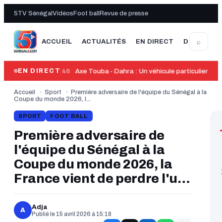
5TV Sénégal
Vidéos
Foot ball
Revue de presse
⌕
ACCUEIL
ACTUALITÉS
EN DIRECT
DERNIÈRE
13:46
Axe Touba - Dahra : Un véhicule particulier heu
EN DIRECT
Accueil
›
Sport
›
Première adversaire de l'équipe du Sénégal à la
Coupe du monde 2026, l...
SPORT
FOOT BALL
Première adversaire de
l'équipe du Sénégal à la
Coupe du monde 2026, la
France vient de perdre l'un :
Très mauvaise nouvelle
pour l'Équipe de France,
Adja
A
Publié le 15 avril 2026 à 15:18
future adversaire du