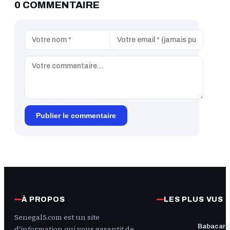
0 COMMENTAIRE
Publier le commentaire
À PROPOS
LES PLUS VUS
Senegal5.com est un site
Babacar 
d'information qui vous garantit de