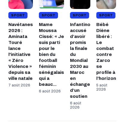
SPORT
SPORT
SPORT
SPORT
Navétanes
Mame
Infantino
Bébé
2026 :
Moussa
accusé
Diène
Aminata
Cissé: « Je
d’avoir
libéré :
Touré
suis parti
promis
Le
lance
pour le
la finale
combat
l'initiative
bien du
du
contre
« Zéro
football
Mondial
Zarco
Violence »
féminin
2030 au
se
depuis sa
sénégalais
Maroc
profile à
ville natale
qui a
en
l’horizon
beauc...
échange
7 août 2026
5 août
2026
d’un
6 août 2026
soutien
6 août
2026