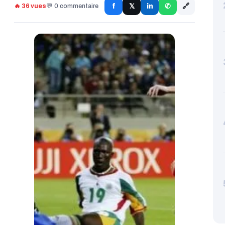
🔗
f
in
🔥 36 vues
💬 0 commentaire
𝕏
✆
Sénégal