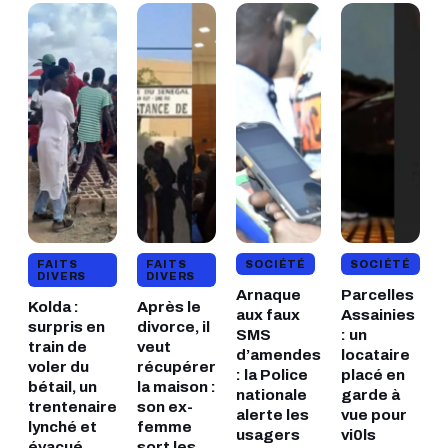
FAITS
FAITS
SOCIÉTÉ
SOCIÉTÉ
DIVERS
DIVERS
Arnaque
Parcelles
Kolda :
Après le
aux faux
Assainies
surpris en
divorce, il
SMS
: un
train de
veut
d’amendes
locataire
voler du
récupérer
: la Police
placé en
bétail, un
la maison :
nationale
garde à
trentenaire
son ex-
alerte les
vue pour
lynché et
femme
usagers
vi0ls
évacué
sort les