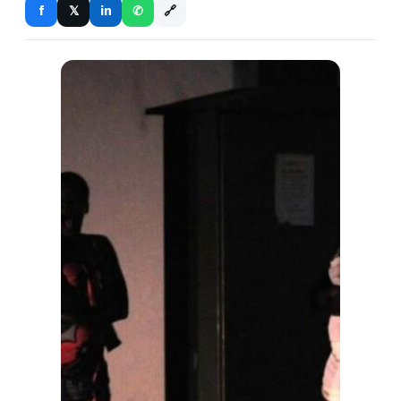
🔗
f
in
𝕏
✆