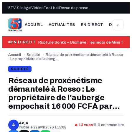
5TV Sénégal
Vidéos
Foot ball
Revue de presse
⌕
ACCUEIL
ACTUALITÉS
EN DIRECT
DERNIÈRE
14:05
Rupture Sonko – Diomaye : les mots de Mimi Touré
EN DIRECT
Accueil
›
Société
›
Réseau de proxénétisme démantelé à Rosso
: Le propriétaire de l'auberg...
SOCIÉTÉ
Réseau de proxénétisme
démantelé à Rosso : Le
propriétaire de l'auberge
empochait 16 000 FCFA par
jour et par femme
Adja
A
🔥 13 vues
💬 0 commentaire
Publié le 22 avril 2026 à 15:08