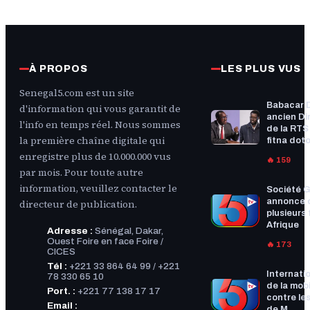
À PROPOS
LES PLUS VUS
Senegal5.com est un site
Babacar 
d'information qui vous garantit de
ancien Di
l'info en temps réel. Nous sommes
de la RTS :
la première chaîne digitale qui
fitna doto
enregistre plus de 10.000.000 vus
🔥 159
par mois. Pour toute autre
information, veuillez contacter le
Société G
annonce 
directeur de publication.
plusieurs f
Afrique
Adresse :
Sénégal, Dakar,
Ouest Foire en face Foire /
🔥 173
CICES
Tél :
+221 33 864 64 99 / +221
Internatio
78 330 65 10
de la mobi
Port. :
+221 77 138 17 17
contre les
Email :
de M...