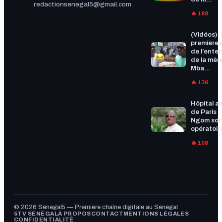
redactionsenegal5@gmail.com
🔥 188
(Vidéos)-
premières
de l’ente
de la mèr
Mba...
🔥 136
Hôpital a
de Paris :
Ngom sort
opératoire
🔥 108
© 2026 Sénégal5 — Première chaîne digitale au Sénégal
5TV SÉNÉGAL
À PROPOS
CONTACT
MENTIONS LÉGALES
CONFIDENTIALITÉ