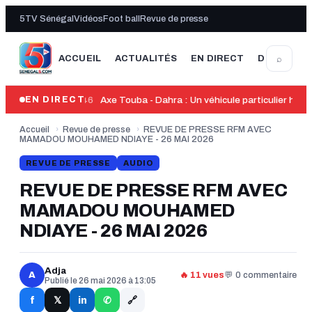
5TV Sénégal
Vidéos
Foot ball
Revue de presse
⌕
ACCUEIL
ACTUALITÉS
EN DIRECT
DERNIÈRE
13:46
Axe Touba - Dahra : Un véhicule particulier heur
EN DIRECT
Accueil
›
Revue de presse
›
REVUE DE PRESSE RFM AVEC
MAMADOU MOUHAMED NDIAYE - 26 MAI 2026
REVUE DE PRESSE
AUDIO
REVUE DE PRESSE RFM AVEC
MAMADOU MOUHAMED
NDIAYE - 26 MAI 2026
Adja
A
🔥 11 vues
💬 0 commentaire
Publié le 26 mai 2026 à 13:05
🔗
f
in
𝕏
✆