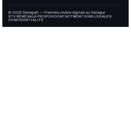
© 2026 Sénégal5 — Première chaîne digitale au Sénégal
5TV SÉNÉGAL
À PROPOS
CONTACT
MENTIONS LÉGALES
CONFIDENTIALITÉ