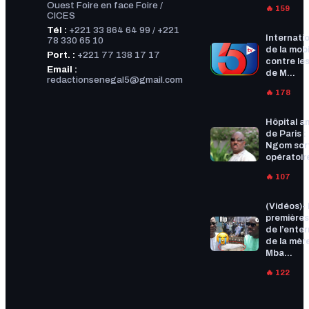
Ouest Foire en face Foire /
🔥 159
CICES
Tél :
+221 33 864 64 99 / +221
Internatio
78 330 65 10
de la mobi
Port. :
+221 77 138 17 17
contre les
Email :
de M...
redactionsenegal5@gmail.com
🔥 178
Hôpital a
de Paris :
Ngom sort
opératoire
🔥 107
(Vidéos)-
premières
de l’ente
de la mèr
Mba...
🔥 122