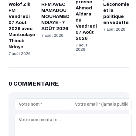
presse
Wolof Zik
RFM AVEC
L’économie
Ahmed
FM :
MAMADOU
et la
Aïdara
Vendredi
MOUHAMED
politique
du
07 Aout
NDIAYE - 7
en vedette
Vendredi
2026 avec
AOÛT 2026
7 août 2026
07 Août
Mantoulaye
7 août 2026
2026
Thioub
7 août
Ndoye
2026
7 août 2026
0 COMMENTAIRE