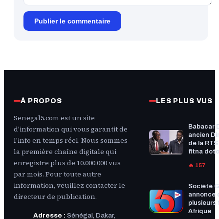
Publier le commentaire
À PROPOS
LES PLUS VUS
Senegal5.com est un site
Babacar 
d'information qui vous garantit de
ancien Di
l'info en temps réel. Nous sommes
de la RTS :
la première chaîne digitale qui
fitna doto
enregistre plus de 10.000.000 vus
🔥 157
par mois. Pour toute autre
information, veuillez contacter le
Société G
annonce 
directeur de publication.
plusieurs f
Afrique
Adresse :
Sénégal, Dakar,