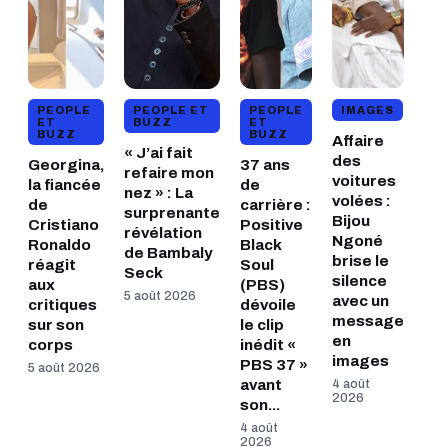
PEOPLE
PEOPLE ET
PEOPLE
IMAGES
ET
BUZZ
ET
BUZZ
BUZZ
Affaire
« J’ai fait
des
Georgina,
37 ans
refaire mon
voitures
la fiancée
de
nez » : La
volées :
de
carrière :
surprenante
Bijou
Cristiano
Positive
révélation
Ngoné
Ronaldo
Black
de Bambaly
brise le
réagit
Soul
Seck
silence
aux
(PBS)
5 août 2026
avec un
critiques
dévoile
message
sur son
le clip
en
corps
inédit «
images
PBS 37 »
5 août 2026
avant
4 août
2026
son...
4 août
2026