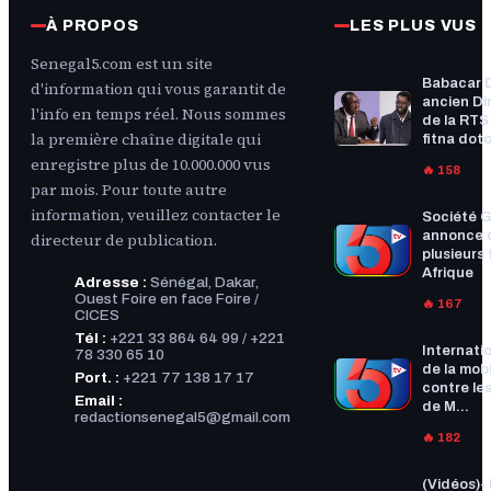
À PROPOS
LES PLUS VUS
Senegal5.com est un site
Babacar 
d'information qui vous garantit de
ancien Di
l'info en temps réel. Nous sommes
de la RTS :
la première chaîne digitale qui
fitna doto
enregistre plus de 10.000.000 vus
🔥 158
par mois. Pour toute autre
information, veuillez contacter le
Société G
annonce 
directeur de publication.
plusieurs f
Afrique
Adresse :
Sénégal, Dakar,
Ouest Foire en face Foire /
🔥 167
CICES
Tél :
+221 33 864 64 99 / +221
Internatio
78 330 65 10
de la mobi
Port. :
+221 77 138 17 17
contre les
Email :
de M...
redactionsenegal5@gmail.com
🔥 182
(Vidéos)-