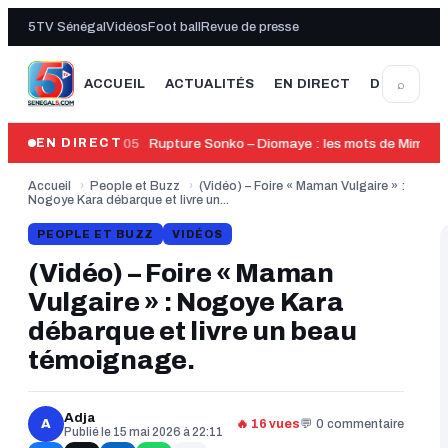
5TV Sénégal
Vidéos
Foot ball
Revue de presse
⌕
ACCUEIL
ACTUALITÉS
EN DIRECT
DERNIÈRE
14:05
Rupture Sonko – Diomaye : les mots de Mimi To
EN DIRECT
Accueil
›
People et Buzz
›
(Vidéo) – Foire « Maman Vulgaire » :
Nogoye Kara débarque et livre un...
PEOPLE ET BUZZ
VIDÉOS
(Vidéo) – Foire « Maman
Vulgaire » : Nogoye Kara
débarque et livre un beau
témoignage.
Adja
A
🔥 16 vues
💬 0 commentaire
Publié le 15 mai 2026 à 22:11