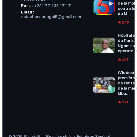
de la mobi
Port. :
+221 77 138 17 17
contre les
Email :
de M...
redactionsenegal5@gmail.com
🔥 178
Hôpital a
de Paris :
Ngom sort
opératoire
🔥 107
(Vidéos)-
premières
de l’ente
de la mèr
Mba...
🔥 121
© 2026 Sénégal5 — Première chaîne digitale au Sénégal