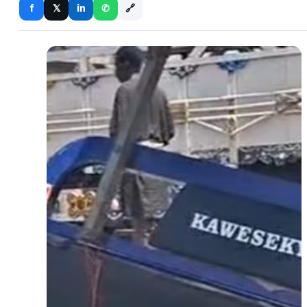
🔗
f
in
𝕏
✆