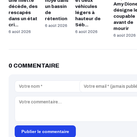
une fillette
noyé dans
et deux
Amy Dion
décède, des
un bassin
véhicules
désigne l
rescapés
de
légers à
coupable
dans un état
rétention
hauteur de
avant de
cri...
Séb...
6 août 2026
mourir
6 août 2026
6 août 2026
6 août 2026
0 COMMENTAIRE
Publier le commentaire