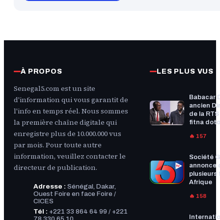
À PROPOS
LES PLUS VUS
Senegal5.com est un site
Babacar 
d'information qui vous garantit de
ancien Di
l'info en temps réel. Nous sommes
de la RTS :
la première chaîne digitale qui
fitna doto
enregistre plus de 10.000.000 vus
🔥 157
par mois. Pour toute autre
information, veuillez contacter le
Société G
annonce 
directeur de publication.
plusieurs f
Afrique
Adresse :
Sénégal, Dakar,
Ouest Foire en face Foire /
🔥 158
CICES
Tél :
+221 33 864 64 99 / +221
Internatio
78 330 65 10