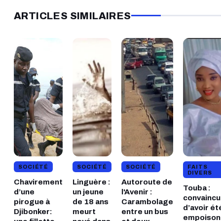
ARTICLES SIMILAIRES
SOCIÉTÉ
SOCIÉTÉ
SOCIÉTÉ
FAITS
DIVERS
​Chavirement
​Linguère :
Autoroute de
Touba :
d’une
un jeune
l'Avenir :
convainc
pirogue à
de 18 ans
Carambolage
d’avoir ét
Djibonker:
meurt
entre un bus
empoison