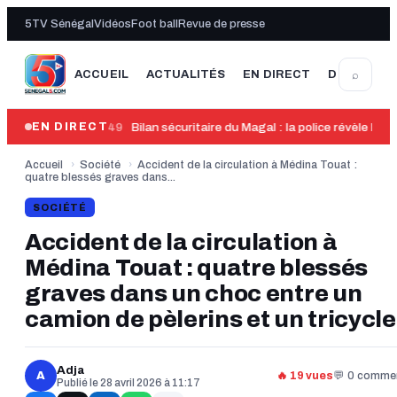
5TV Sénégal
Vidéos
Foot ball
Revue de presse
⌕
ACCUEIL
ACTUALITÉS
EN DIRECT
DERNIÈRE
13:49
Bilan sécuritaire du Magal : la police révèle la 
EN DIRECT
Accueil
›
Société
›
Accident de la circulation à Médina Touat :
quatre blessés graves dans...
SOCIÉTÉ
Accident de la circulation à
Médina Touat : quatre blessés
graves dans un choc entre un
camion de pèlerins et un tricycle
Adja
A
🔥 19 vues
💬 0 commen
Publié le 28 avril 2026 à 11:17