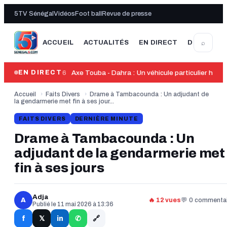
5TV Sénégal
Vidéos
Foot ball
Revue de presse
⌕
ACCUEIL
ACTUALITÉS
EN DIRECT
DERNIÈRE
13:46
Axe Touba - Dahra : Un véhicule particulier heur
EN DIRECT
Accueil
›
Faits Divers
›
Drame à Tambacounda : Un adjudant de
la gendarmerie met fin à ses jour...
FAITS DIVERS
DERNIÈRE MINUTE
Drame à Tambacounda : Un
adjudant de la gendarmerie met
fin à ses jours
Adja
A
🔥 12 vues
💬 0 commentai
Publié le 11 mai 2026 à 13:36
🔗
f
in
𝕏
✆