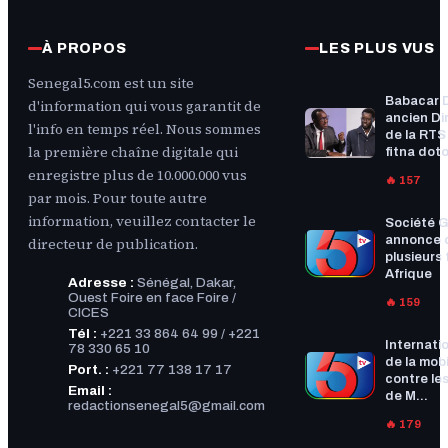
À PROPOS
LES PLUS VUS
Senegal5.com est un site
Babacar 
d'information qui vous garantit de
ancien Di
l'info en temps réel. Nous sommes
de la RTS :
la première chaîne digitale qui
fitna doto
enregistre plus de 10.000.000 vus
🔥 157
par mois. Pour toute autre
information, veuillez contacter le
Société G
annonce 
directeur de publication.
plusieurs f
Afrique
Adresse :
Sénégal, Dakar,
Ouest Foire en face Foire /
🔥 159
CICES
Tél :
+221 33 864 64 99 / +221
Internatio
78 330 65 10
de la mobi
Port. :
+221 77 138 17 17
contre les
Email :
de M...
redactionsenegal5@gmail.com
🔥 179