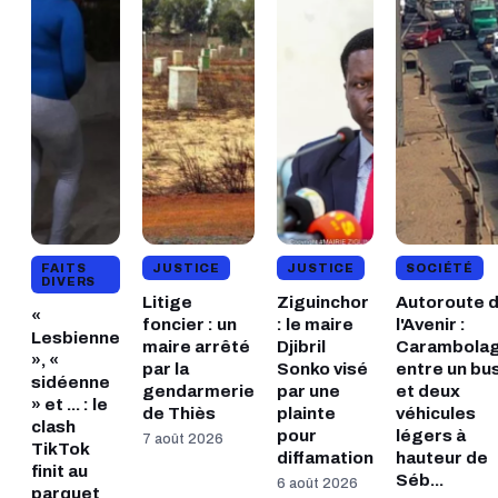
FAITS
JUSTICE
JUSTICE
SOCIÉTÉ
DIVERS
Litige
Ziguinchor
Autoroute 
«
foncier : un
: le maire
l'Avenir :
Lesbienne
maire arrêté
Djibril
Carambola
», «
par la
Sonko visé
entre un bu
sidéenne
gendarmerie
par une
et deux
» et ... : le
de Thiès
plainte
véhicules
clash
pour
légers à
7 août 2026
TikTok
diffamation
hauteur de
finit au
Séb...
6 août 2026
parquet