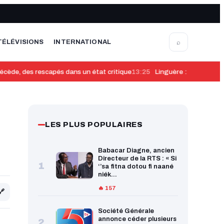
⌕
TÉLÉVISIONS
INTERNATIONAL
cède, des rescapés dans un état critique
13:25
​Linguère : un jeune de 
LES PLUS POPULAIRES
Babacar Diagne, ancien
Directeur de la RTS : « Si
1
‘’sa fitna dotou fi naané
niék...
🔥 157
🔗
Société Générale
annonce céder plusieurs
2