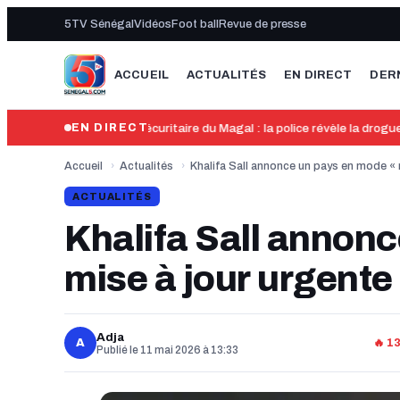
5TV Sénégal
Vidéos
Foot ball
Revue de presse
ACCUEIL
ACTUALITÉS
EN DIRECT
DER
13:49
Bilan sécuritaire du Magal : la police révèle la drogue 
EN DIRECT
Accueil
›
Actualités
›
Khalifa Sall annonce un pays en mode « 
ACTUALITÉS
Khalifa Sall annon
mise à jour urgente
Adja
A
🔥 1
Publié le 11 mai 2026 à 13:33