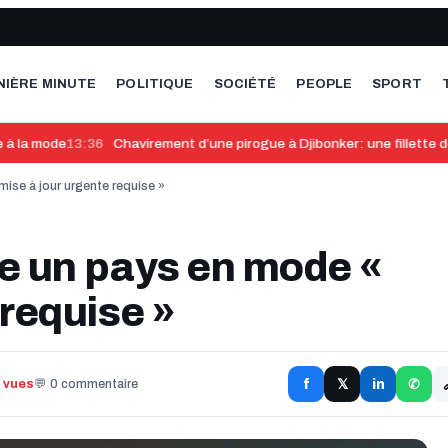
NIÈRE MINUTE
POLITIQUE
SOCIÉTÉ
PEOPLE
SPORT
à la mode
13:36
​Chavirement d’une pirogue à Djibonker: une fillette dé
mise à jour urgente requise »
ce un pays en mode «
 requise »
f
in
3 vues
💬 0 commentaire
𝕏
✆