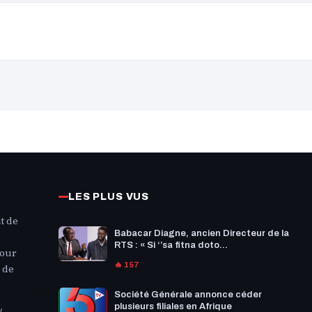
LES PLUS VUS
t de
Babacar Diagne, ancien Directeur de la
RTS : « Si ‘’sa fitna doto...
Pour
🔥 157
 de
Société Générale annonce céder
plusieurs filiales en Afrique
/