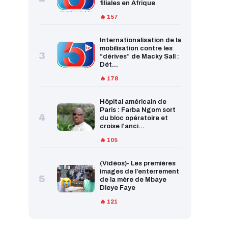
filiales en Afrique
🔥 157
Internationalisation de la
mobilisation contre les
3
“dérives” de Macky Sall :
Dét...
🔥 178
Hôpital américain de
Paris : Farba Ngom sort
4
du bloc opératoire et
croise l’anci...
🔥 105
(Vidéos)- Les premières
images de l’enterrement
5
de la mère de Mbaye
Dieye Faye
🔥 121