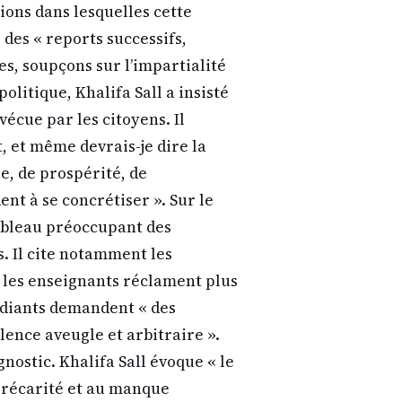
ions dans lesquelles cette
 des « reports successifs,
es, soupçons sur l’impartialité
olitique, Khalifa Sall a insisté
vécue par les citoyens. Il
, et même devrais-je dire la
le, de prospérité, de
nt à se concrétiser ». Sur le
tableau préoccupant des
s. Il cite notamment les
 « les enseignants réclament plus
udiants demandent « des
olence aveugle et arbitraire ».
nostic. Khalifa Sall évoque « le
précarité et au manque