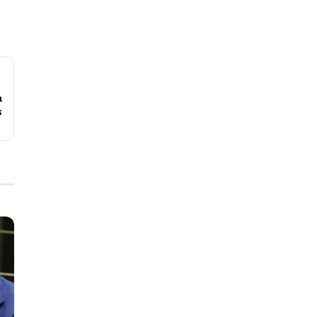
→
a
s